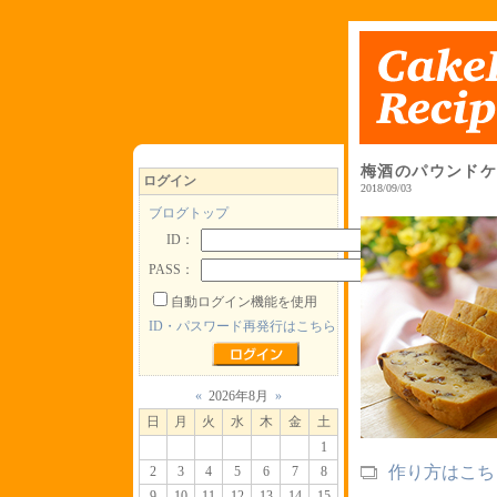
梅酒のパウンド
ログイン
2018/09/03
ブログトップ
ID：
PASS：
自動ログイン機能を使用
ID・パスワード再発行はこちら
«
2026年8月
»
日
月
火
水
木
金
土
1
作り方はこち
2
3
4
5
6
7
8
9
10
11
12
13
14
15