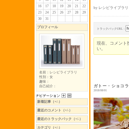
16
17
18
19
20
21
22
by レシピライブラリ 
23
24
25
26
27
28
29
30
31
プロフィール
トラックバックURL：
現在、コメント
い。
名前：レシピライブラリ
性別：女
趣味：
ガトー・ショコ
自己紹介：
2018/08/01
新着記事（+/-）
最近のコメント（+/-）
最近のトラックバック（+/-）
カテゴリ（+/-）