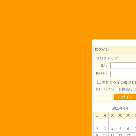
ログイン
ブログトップ
ID：
PASS：
自動ログイン機能を
ID・パスワード再発行
«
2026年8月
»
日
月
火
水
木
2
3
4
5
6
9
10
11
12
13
1