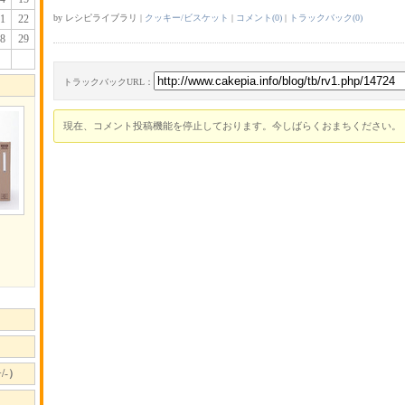
1
22
by レシピライブラリ |
クッキー/ビスケット
|
コメント(0)
|
トラックバック(0)
8
29
トラックバックURL：
現在、コメント投稿機能を停止しております。今しばらくおまちください。
リ
-）