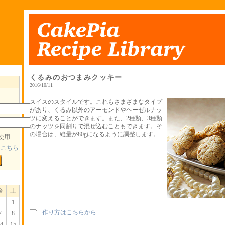
くるみのおつまみクッキー
2016/10/11
スイスのスタイルです。これもさまざまなタイプ
があり、くるみ以外のアーモンドやヘーゼルナッ
ツに変えることができます。また、2種類、3種類
のナッツを同割りで混ぜ込むこともできます。そ
の場合は、総量が80gになるように調整します。
使用
はこちら
金
土
1
作り方はこちらから
7
8
4
15