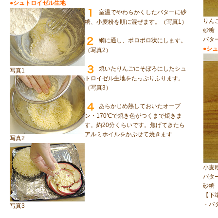
●シュトロイゼル生地
室温でやわらかくしたバターに砂
りん
糖、小麦粉を順に混ぜます。（写真1）
砂糖
バタ
網に通し、ポロポロ状にします。
●シ
（写真2）
焼いたりんごにそぼろにしたシュ
写真1
トロイゼル生地をたっぷりふります。
（写真3）
あらかじめ熱しておいたオーブ
ン・170℃で焼き色がつくまで焼きま
す。約20分くらいです。焦げてきたら
アルミホイルをかぶせて焼きます
写真2
小麦
バタ
砂糖
【下
・バ
写真3