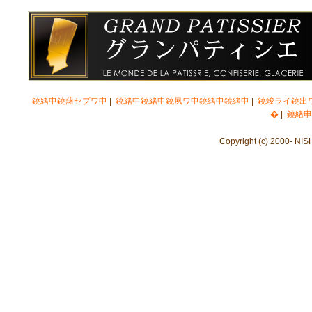
鐃緒申鐃藷セプワ申
|
鐃緒申鐃緒申鐃夙ワ申鐃緒申鐃緒申
|
鐃竣ライ鐃出
�
|
鐃緒申
Copyright (c) 2000- NIS