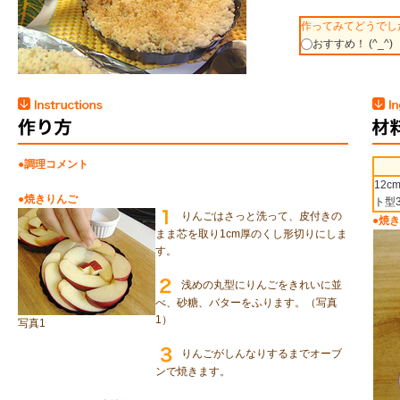
作ってみてどうでし
おすすめ！ (^_^)
●調理コメント
12c
●焼きりんご
ト型
りんごはさっと洗って、皮付きの
●焼
まま芯を取り1cm厚のくし形切りにしま
す。
浅めの丸型にりんごをきれいに並
べ、砂糖、バターをふります。（写真
1）
写真1
りんごがしんなりするまでオーブ
ンで焼きます。