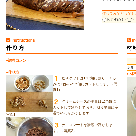
作ってみてどうでし
おすすめ！ (^_^)
●調理コメント
1個
●作り方
● 材
ビスケットは1cm角に割り、くる
みは1個を4〜5個にカットします。（写
真1）
クリームチーズの半量は1cm角に
カットして冷やしておき、残り半量は室
温でやわらかくします。
写真1
チョコレートを湯煎で溶かしま
す。（写真2）