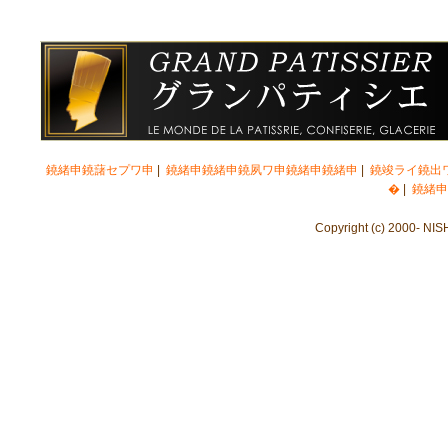
鐃緒申鐃藷セプワ申
|
鐃緒申鐃緒申鐃夙ワ申鐃緒申鐃緒申
|
鐃竣ライ鐃出
�
|
鐃緒申
Copyright (c) 2000- NIS