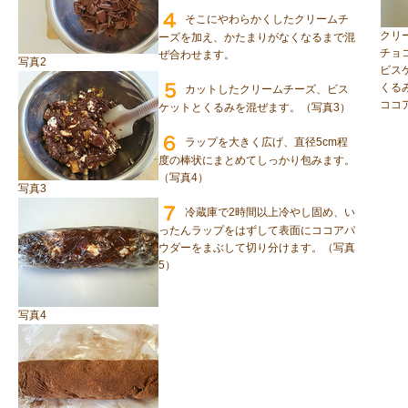
そこにやわらかくしたクリームチ
クリ
ーズを加え、かたまりがなくなるまで混
チョ
ぜ合わせます。
写真2
ビス
くる
カットしたクリームチーズ、ビス
ココ
ケットとくるみを混ぜます。（写真3）
ラップを大きく広げ、直径5cm程
度の棒状にまとめてしっかり包みます。
（写真4）
写真3
冷蔵庫で2時間以上冷やし固め、い
ったんラップをはずして表面にココアパ
ウダーをまぶして切り分けます。（写真
5）
写真4