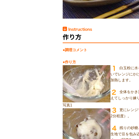
●調理コメント
●作り方
白玉粉に水
いでレンジにかけ
加熱します。
全体をかき
えてしっかり練
写真1
更にレンジ
2分程度）。
残りの砂糖
生地で豆を包み