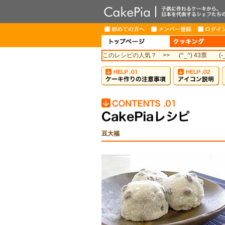
このレシピの人気？ >>
(^_^) 43票
(-
豆大福