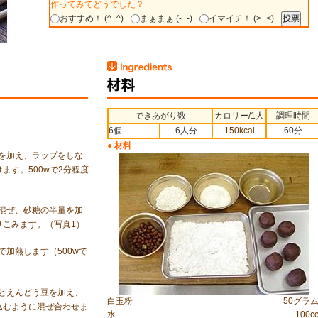
作ってみてどうでした？
おすすめ！ (^_^)
まぁまぁ (-_-)
イマイチ！ (>_<)
できあがり数
カロリー/1人
調理時間
6個
6人分
150kcal
60分
● 材料
を加え、ラップをしな
ます。500wで2分程度
混ぜ、砂糖の半量を加
りこみます。（写真1）
で加熱します（500wで
とえんどう豆を加え、
白玉粉
50グラ
込むように混ぜ合わせま
水
100c