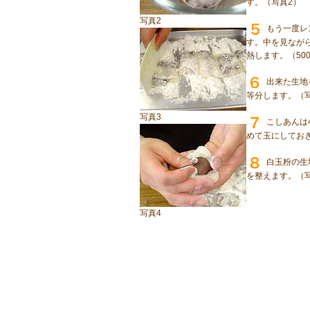
す。（写真2）
写真2
もう一度レ
す。中を見なが
熱します。（50
出来た生地
等分します。（
写真3
こしあんは
めて玉にしてお
白玉粉の生
を整えます。（
写真4