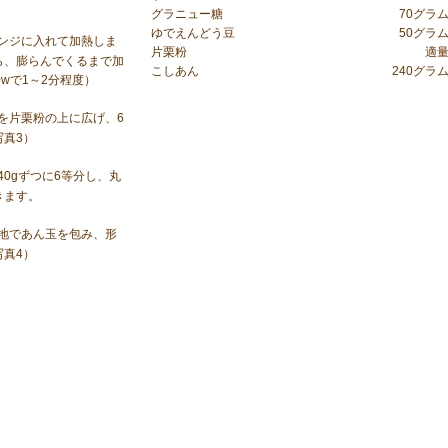
グラニュー糖
70グラ
ゆでえんどう豆
50グラ
ンジに入れて加熱しま
片栗粉
適
ら、膨らんでくるまで加
こしあん
240グラ
0wで1～2分程度）
を片栗粉の上に広げ、6
写真3）
40gずつに6等分し、丸
きます。
地であん玉を包み、形
写真4）